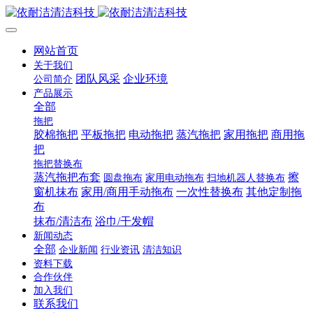
网站首页
关于我们
团队风采
企业环境
公司简介
产品展示
全部
拖把
胶棉拖把
平板拖把
电动拖把
蒸汽拖把
家用拖把
商用拖
把
拖把替换布
蒸汽拖把布套
擦
圆盘拖布
家用电动拖布
扫地机器人替换布
窗机抹布
家用/商用手动拖布
一次性替换布
其他定制拖
布
抹布/清洁布
浴巾/干发帽
新闻动态
全部
企业新闻
行业资讯
清洁知识
资料下载
合作伙伴
加入我们
联系我们